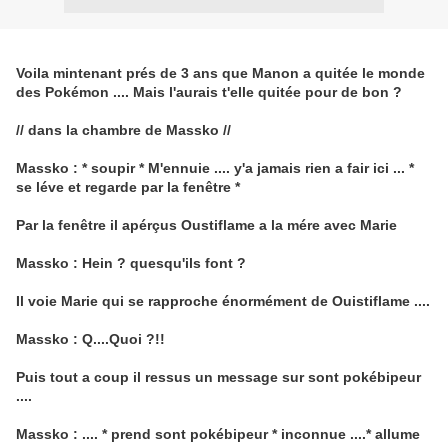
Voila mintenant prés de 3 ans que Manon a quitée le monde
des Pokémon .... Mais l'aurais t'elle quitée pour de bon ?
// dans la chambre de Massko //
Massko : * soupir * M'ennuie .... y'a jamais rien a fair ici ... *
se léve et regarde par la fenêtre *
Par la fenêtre il apérçus Oustiflame a la mére avec Marie
Massko : Hein ? quesqu'ils font ?
Il voie Marie qui se rapproche énormément de Ouistiflame ....
Massko : Q....Quoi ?!!
Puis tout a coup il ressus un message sur sont pokébipeur
....
Massko : .... * prend sont pokébipeur * inconnue ....* allume