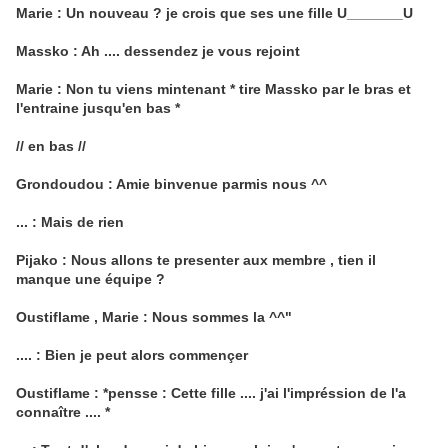
Marie : Un nouveau ? je crois que ses une fille U_______U
Massko : Ah .... dessendez je vous rejoint
Marie : Non tu viens mintenant * tire Massko par le bras et
l'entraine jusqu'en bas *
// en bas //
Grondoudou : Amie binvenue parmis nous ^^
... : Mais de rien
Pijako : Nous allons te presenter aux membre , tien il
manque une équipe ?
Oustiflame , Marie : Nous sommes la ^^"
.... : Bien je peut alors commençer
Oustiflame : *pensse : Cette fille .... j'ai l'impréssion de l'a
connaître .... *