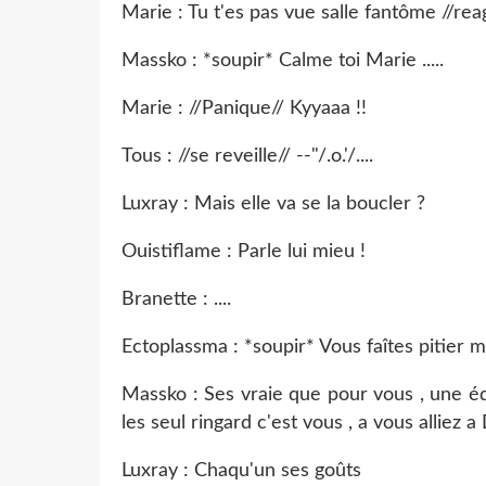
Marie : Tu t'es pas vue salle fantôme //re
Massko : *soupir* Calme toi Marie .....
Marie : //Panique// Kyyaaa !!
Tous : //se reveille// --"/.o.'/....
Luxray : Mais elle va se la boucler ?
Ouistiflame : Parle lui mieu !
Branette : ....
Ectoplassma : *soupir* Vous faîtes pitier 
Massko : Ses vraie que pour vous , une équ
les seul ringard c'est vous , a vous alliez a Da
Luxray : Chaqu'un ses goûts