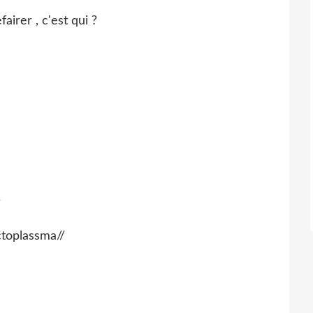
airer , c'est qui ?
/
Ectoplassma//