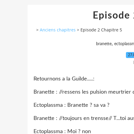
Episode 
>
Anciens chapitres
>
Episode 2 Chapitre 5
,
branette
ectoplass
27.
Retournons a la Guilde.....:
Branette : //ressens les pulsion meurtrier de
Ectoplassma : Branette ? sa va ?
Branette : //toujours en trensse// T...toi aus
Ectoplassma : Moi ? non