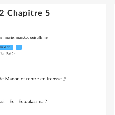
2 Chapitre 5
,
,
,
ma
marie
massko
ouistiflame
04.2011
…
Par Poké~
 Manon et rentre en trensse //............
si.....Ec....Ectoplassma ?