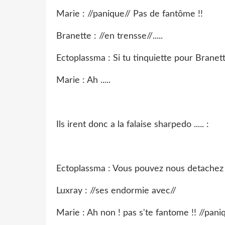
Marie : //panique// Pas de fantôme !!
Branette : //en trensse//.....
Ectoplassma : Si tu tinquiette pour Branett
Marie : Ah .....
Ils irent donc a la falaise sharpedo ..... :
Ectoplassma : Vous pouvez nous detachez ? 
Luxray : //ses endormie avec//
Marie : Ah non ! pas s'te fantome !! //pani