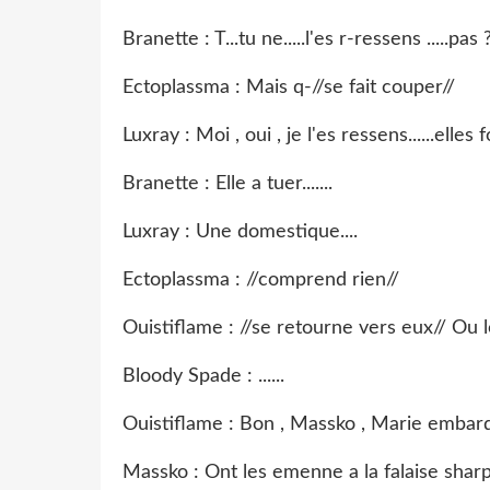
Branette : T...tu ne.....l'es r-ressens .....pas 
Ectoplassma : Mais q-//se fait couper//
Luxray : Moi , oui , je l'es ressens......elles 
Branette : Elle a tuer.......
Luxray : Une domestique....
Ectoplassma : //comprend rien//
Ouistiflame : //se retourne vers eux// Ou
Bloody Spade : ......
Ouistiflame : Bon , Massko , Marie embarq
Massko : Ont les emenne a la falaise shar