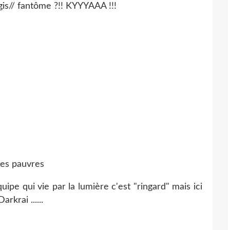
agis// fantôme ?!! KYYYAAA !!!
mes pauvres
ipe qui vie par la lumière c'est "ringard" mais ici
rkrai ......