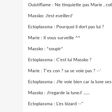
Ouistiflame : Ne tinquiette pas Marie , colle
Massko: //est eveiller//
Ectoplassma : Pourquoi il dort pas lui ?
Marie : Il vous surveille ^^
Massko : *soupir*
Ectoplassma : C'est lui Massko ?
Marie : T'es con ? sa se voie pas ? --'
Ectoplassma : //le voie bien car la lune s
Massko : //regarde la lune// ......
Ectoplassma : L'es bizard --"