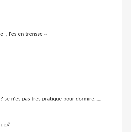
e , l'es en trensse ~
se n'es pas très pratique pour dormire......
que//