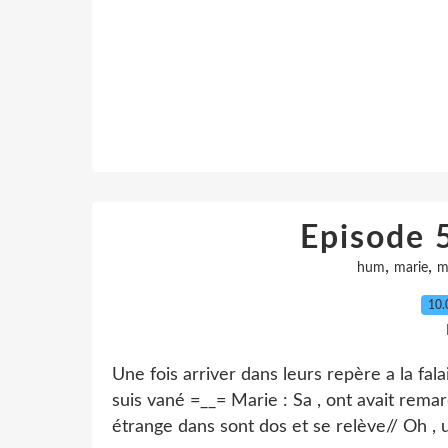
Episode 5
,
,
hum
marie
m
10.
Une fois arriver dans leurs repère a la fa
suis vané =__= Marie : Sa , ont avait remar
étrange dans sont dos et se relève// Oh , u