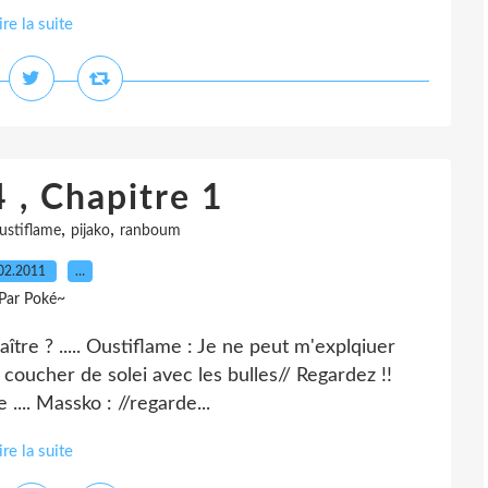
ire la suite
 , Chapitre 1
,
,
ustiflame
pijako
ranboum
02.2011
…
Par Poké~
re ? ..... Oustiflame : Je ne peut m'explqiuer
le coucher de solei avec les bulles// Regardez !!
 .... Massko : //regarde...
ire la suite