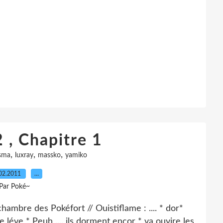
 , Chapitre 1
,
,
,
sma
luxray
massko
yamiko
02.2011
…
Par Poké~
chambre des Pokéfort // Ouistiflame : .... * dor*
léve * Peuh .... ils dorment encor * va ouvire les