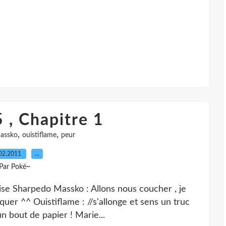
 , Chapitre 1
,
,
assko
ouistiflame
peur
02.2011
…
Par Poké~
laise Sharpedo Massko : Allons nous coucher , je
quer ^^ Ouistiflame : //s'allonge et sens un truc
n bout de papier ! Marie...