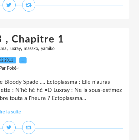
 , Chapitre 1
,
,
,
sma
luxray
massko
yamiko
02.2011
…
Par Poké~
 Bloody Spade .... Ectoplassma : Elle n'auras
tte : N'hé hé hé =D Luxray : Ne la sous-estimez
mbre toute a l'heure ? Ectoplassma...
ire la suite