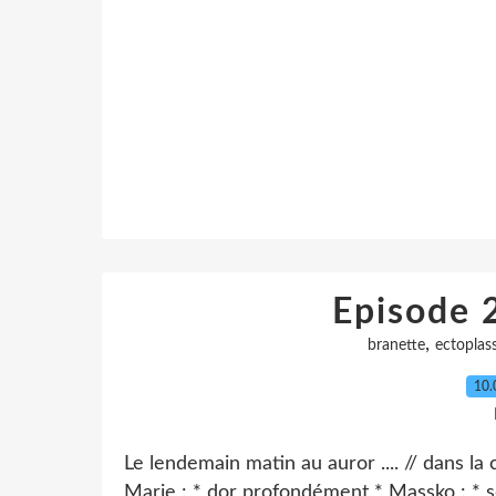
Episode 2
,
branette
ectoplas
10.
Le lendemain matin au auror .... // dans la 
Marie : * dor profondément * Massko : * se 