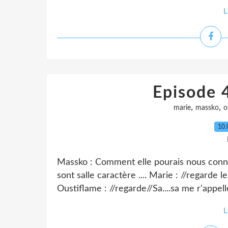
L
Episode 4
,
,
marie
massko
o
10.
Massko : Comment elle pourais nous connaît
sont salle caractère .... Marie : //regarde 
Oustiflame : //regarde//Sa....sa me r'appelle
L