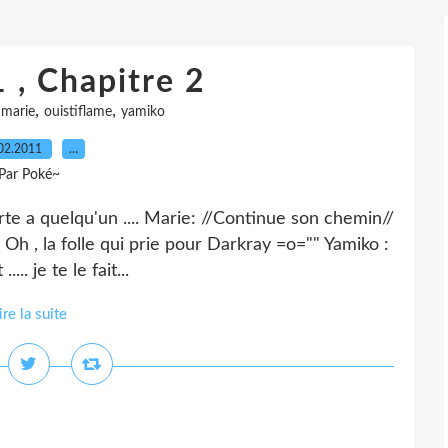
 , Chapitre 2
,
,
,
marie
ouistiflame
yamiko
02.2011
…
Par Poké~
rte a quelqu'un .... Marie: //Continue son chemin//
 Oh , la folle qui prie pour Darkray =o="" Yamiko :
. je te le fait...
ire la suite