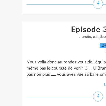
Episode 3
,
branette
ectoplas
10.
Nous voila donc au rendez vous de l'équipe
même pas le courage de venir U___U Brane
pas non plus ..... vous avez vue sa balle o
L