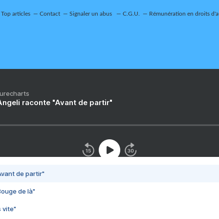
Top articles
Contact
Signaler un abus
C.G.U.
Rémunération en droits d'a
Purecharts
ngeli raconte "Avant de partir"
vant de partir"
Bouge de là"
 vite"