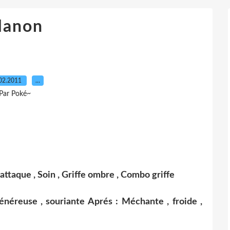
anon
02.2011
…
Par Poké~
 attaque , Soin , Griffe ombre , Combo griffe
généreuse , souriante Aprés : Méchante , froide ,