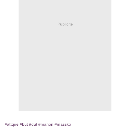
Publicité
#attque
#but
#dut
#manon
#massko