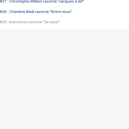
#27 : Christophe Willem raconte "Jacques a dit"
#26 : Chimène Badi raconte "Entre nous"
#25 : Indochine raconte "3e sexe"
#24 : Zaho raconte "C'est chelou"
#23 : Patrick Bruel raconte "Au café des délices"
#22 : Kyo raconte "Le chemin"
#21 : Nolwenn Leroy raconte "Cassé"
#20 : Patrick Hernandez raconte "Born to be alive"
#19 : Lorie raconte "Près de moi"
#18 : Michael Jones raconte "A nos actes manqués" (avec Jean-Jacque
#17 : Khaled raconte "Aïcha"
#16 : Corneille raconte "Parce qu'on vient de loin"
#15 : Indochine raconte "L'aventurier"